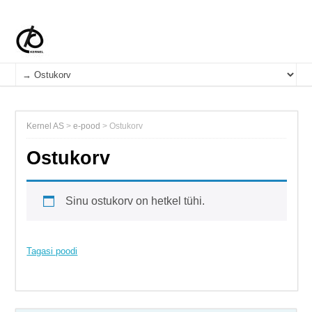
Kernel AS
>
e-pood
>
Ostukorv
Ostukorv
Sinu ostukorv on hetkel tühi.
Tagasi poodi