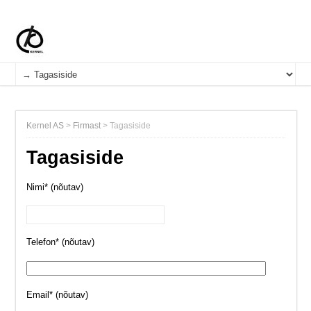
Kernel AS
>
Firmast
>
Tagasiside
Tagasiside
Nimi* (nõutav)
Telefon* (nõutav)
Email* (nõutav)