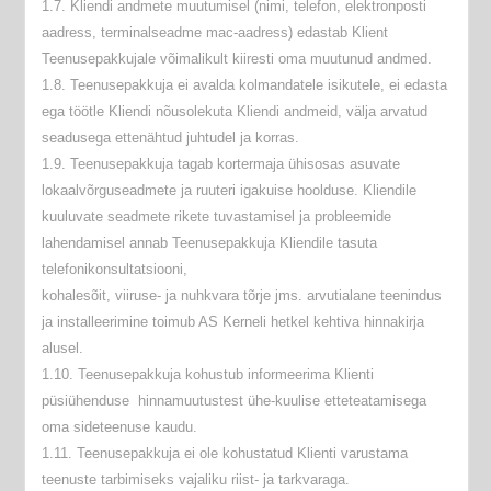
1.7. Kliendi andmete muutumisel (nimi, telefon, elektronposti
aadress, terminalseadme mac-aadress) edastab Klient
Teenusepakkujale võimalikult kiiresti oma muutunud andmed.
1.8. Teenusepakkuja ei avalda kolmandatele isikutele, ei edasta
ega töötle Kliendi nõusolekuta Kliendi andmeid, välja arvatud
seadusega ettenähtud juhtudel ja korras.
1.9. Teenusepakkuja tagab kortermaja ühisosas asuvate
lokaalvõrguseadmete ja ruuteri igakuise hoolduse. Kliendile
kuuluvate seadmete rikete tuvastamisel ja probleemide
lahendamisel annab Teenusepakkuja Kliendile tasuta
telefonikonsultatsiooni,
kohalesõit, viiruse- ja nuhkvara tõrje jms. arvutialane teenindus
ja installeerimine toimub AS Kerneli hetkel kehtiva hinnakirja
alusel.
1.10. Teenusepakkuja kohustub informeerima Klienti
püsiühenduse hinnamuutustest ühe-kuulise etteteatamisega
oma sideteenuse kaudu.
1.11. Teenusepakkuja ei ole kohustatud Klienti varustama
teenuste tarbimiseks vajaliku riist- ja tarkvaraga.