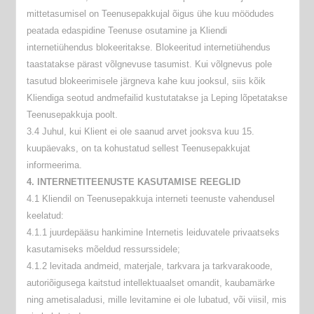
mittetasumisel on Teenusepakkujal õigus ühe kuu möödudes
peatada edaspidine Teenuse osutamine ja Kliendi
internetiühendus blokeeritakse. Blokeeritud internetiühendus
taastatakse pärast võlgnevuse tasumist. Kui võlgnevus pole
tasutud blokeerimisele järgneva kahe kuu jooksul, siis kõik
Kliendiga seotud andmefailid kustutatakse ja Leping lõpetatakse
Teenusepakkuja poolt.
3.4 Juhul, kui Klient ei ole saanud arvet jooksva kuu 15.
kuupäevaks, on ta kohustatud sellest Teenusepakkujat
informeerima.
4. INTERNETITEENUSTE KASUTAMISE REEGLID
4.1 Kliendil on Teenusepakkuja interneti teenuste vahendusel
keelatud:
4.1.1 juurdepääsu hankimine Internetis leiduvatele privaatseks
kasutamiseks mõeldud ressurssidele;
4.1.2 levitada andmeid, materjale, tarkvara ja tarkvarakoode,
autoriõigusega kaitstud intellektuaalset omandit, kaubamärke
ning ametisaladusi, mille levitamine ei ole lubatud, või viisil, mis