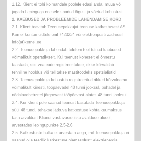
1.12. Klient ei tohi kolmandale poolele edasi anda, müüa või
jagada Lepinguga enesele saadud õigusi ja võetud kohustusi.
2. KAEBUSED JA PROBLEEMIDE LAHENDAMISE KORD
2.1. Klient teavitab Teenusepakkujat teenuse katkestusest AS
Kernel kontori üldtelefonil 7420234 või elektronposti aadressil
info(at)kernel.ee
2.2. Teenusepakkuja lahendab telefoni teel tulnud kaebused
võimalikult operatiivselt. Kui teenust koheselt ei õnnestu
taastada, siis veateade registreeritakse, rikke kõrvaldab
tehniline hooldus või tellitakse mastitöödeks spetsialistid
2.3. Teenusepakkuja kohustub registreeritud rikked kõrvaldama
võimalikult kiiresti, tööpäevadel 48 tunni jooksul, pühadel ja
nädalavahetustel järgnevast tööpäevast alates 48 tunni jooksul
2.4. Kui Klient pole saanud teenust kasutada Teenusepakkuja
süül 48 tundi, tehakse jätkuva katkestuse kohta kuumaksus
tasa-arveldust Kliendi vastavasisulise avalduse alusel,
arvestades lepingupunkte 2.5-2.6
2.5. Katkestuste hulka ei arvestata aega, mil Teenusepakkuja ei
saanud olla teadlik katkestuse olemasolust; elektrienergia