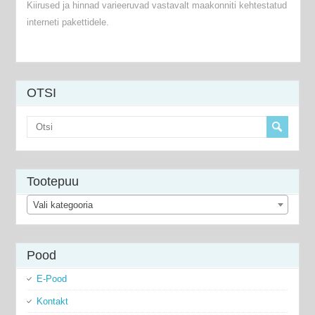
Kiirused ja hinnad varieeruvad vastavalt maakonniti kehtestatud
interneti pakettidele.
OTSI
Tootepuu
Vali kategooria
Pood
E-Pood
Kontakt