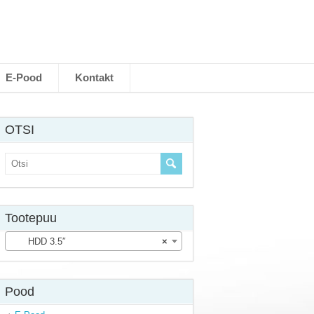
E-Pood
Kontakt
OTSI
Tootepuu
HDD 3.5″
×
Pood