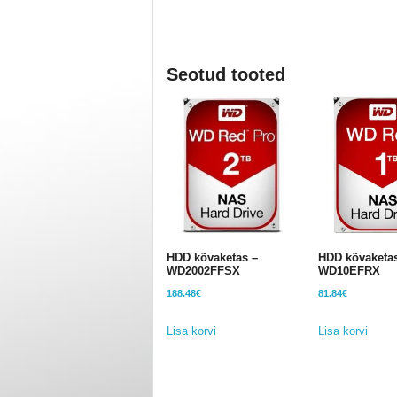
Seotud tooted
HDD kõvaketas –
HDD kõvaketas
WD2002FFSX
WD10EFRX
188.48
€
81.84
€
Lisa korvi
Lisa korvi