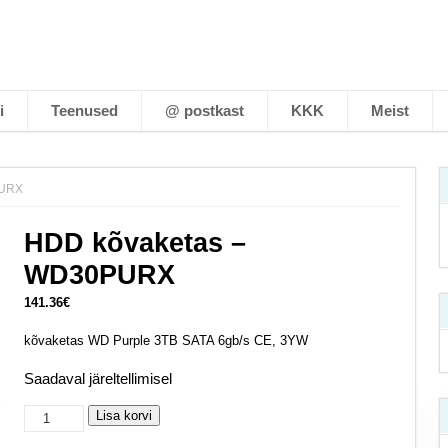
i
Teenused
@ postkast
KKK
Meist
PURX
HDD kõvaketas –
WD30PURX
141.36
€
kõvaketas WD Purple 3TB SATA 6gb/s CE, 3YW
Saadaval järeltellimisel
HDD
Lisa korvi
kõvaketas