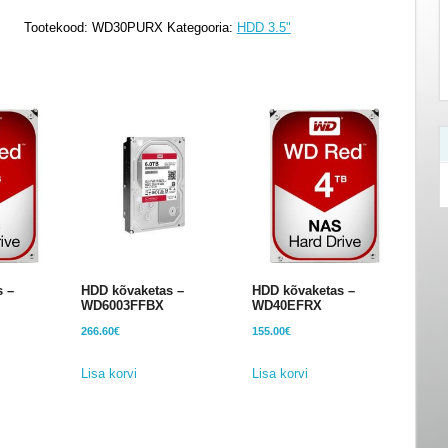
-
Tootekood:
WD30PURX
Kategooria:
HDD 3.5"
WD30PURX
kogus
 –
HDD kõvaketas –
HDD kõvaketas –
WD6003FFBX
WD40EFRX
266.60
€
155.00
€
Lisa korvi
Lisa korvi