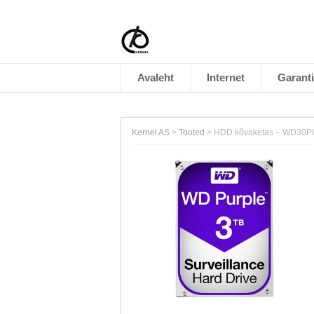
Avaleht
Internet
Garanti
Kernel AS
>
Tooted
>
HDD kõvaketas – WD30