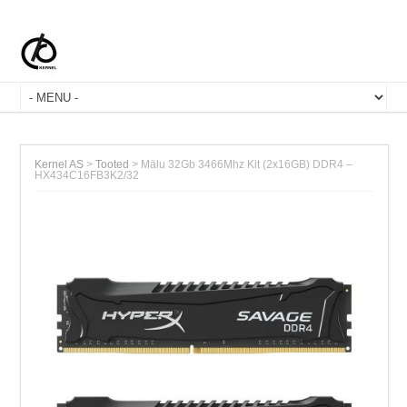
Kernel AS
>
Tooted
>
Mälu 32Gb 3466Mhz Kit (2x16GB) DDR4 –
HX434C16FB3K2/32