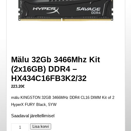
Mälu 32Gb 3466Mhz Kit
(2x16GB) DDR4 –
HX434C16FB3K2/32
223.20
€
mälu KINGSTON 32GB 3466MHz DDR4 CL16 DIMM Kit of 2
HyperX FURY Black, 5YW
Saadaval järeltellimisel
Mälu
Lisa korvi