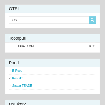
OTSI
Tootepuu
DDR4 DIMM
×
Pood
E-Pood
Kontakt
Saada TEADE
Ostukorv