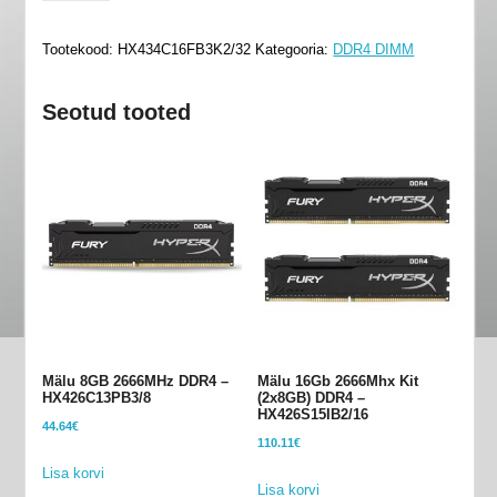
32Gb
3466Mhz
Tootekood:
HX434C16FB3K2/32
Kategooria:
DDR4 DIMM
Kit
(2x16GB)
Seotud tooted
DDR4
-
HX434C16FB3K2/32
kogus
Mälu 8GB 2666MHz DDR4 –
Mälu 16Gb 2666Mhx Kit
HX426C13PB3/8
(2x8GB) DDR4 –
HX426S15IB2/16
44.64
€
110.11
€
Lisa korvi
Lisa korvi