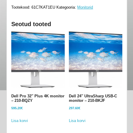
arvutimonitor
Tootekood:
61C7KAT1EU
Kategooria:
Monitorid
-
61C7KAT1EU
Seotud tooted
kogus
Dell Pro 32″ Plus 4K monitor
Dell 24″ UltraSharp USB-C
– 210-BQZY
monitor – 210-BKJF
595.20
€
297.60
€
Lisa korvi
Lisa korvi