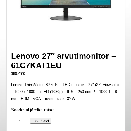
Lenovo 27″ arvutimonitor –
61C7KAT1EU
189.47
€
Lenovo ThinkVision S27i-10 – LED monitor – 27″ (27″ viewable)
– 1920 x 1080 Full HD (1080p) – IPS – 250 cd/m² – 1000:1 – 6
ms – HDMI, VGA – raven black, 3YW
Saadaval järeltellimisel
Lenovo
Lisa korvi
27"