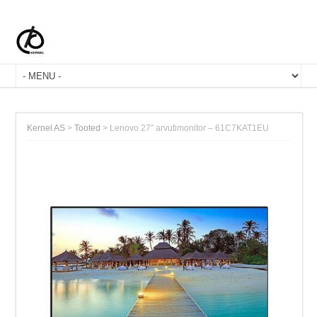
Kernel AS
>
Tooted
>
Lenovo 27″ arvutimonitor – 61C7KAT1EU