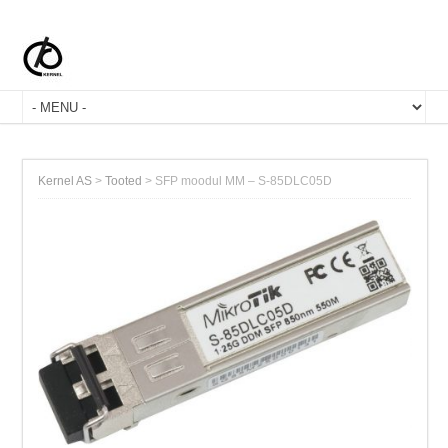
Kernel AS
>
Tooted
>
SFP moodul MM – S-85DLC05D