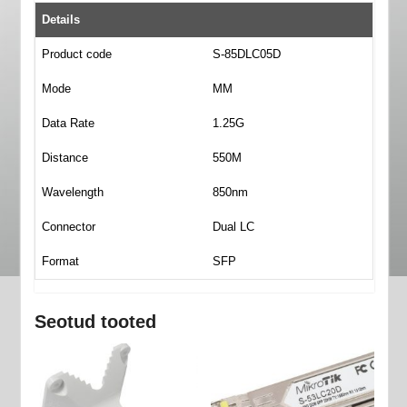
Details
Product code
S-85DLC05D
Mode
MM
Data Rate
1.25G
Distance
550M
Wavelength
850nm
Connector
Dual LC
Format
SFP
Seotud tooted