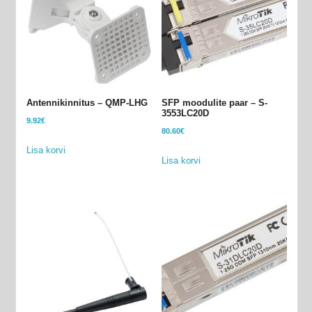
Antennikinnitus – QMP-LHG
SFP moodulite paar – S-
3553LC20D
9.92
€
80.60
€
Lisa korvi
Lisa korvi