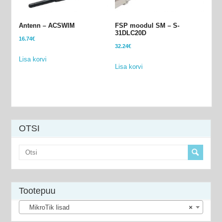
Antenn – ACSWIM
FSP moodul SM – S-
31DLC20D
16.74
€
32.24
€
Lisa korvi
Lisa korvi
OTSI
Tootepuu
MikroTik lisad
×