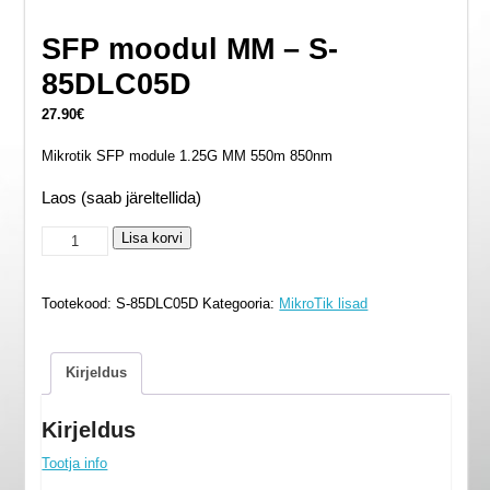
SFP moodul MM – S-
85DLC05D
27.90
€
Mikrotik SFP module 1.25G MM 550m 850nm
Laos (saab järeltellida)
SFP
Lisa korvi
moodul
MM
Tootekood:
S-85DLC05D
Kategooria:
MikroTik lisad
-
S-
85DLC05D
Kirjeldus
kogus
Kirjeldus
Tootja info