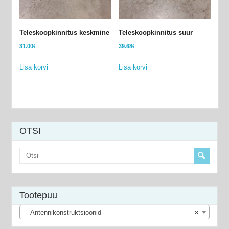
Teleskoopkinnitus keskmine
Teleskoopkinnitus suur
31.00
€
39.68
€
Lisa korvi
Lisa korvi
OTSI
Tootepuu
Antennikonstruktsioonid
×