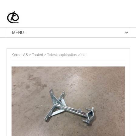
Kernel AS
>
Tooted
>
Teleskoopkinnitus väike