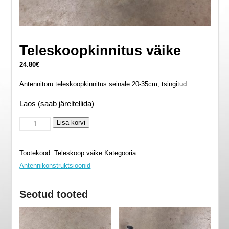
Teleskoopkinnitus väike
24.80
€
Antennitoru teleskoopkinnitus seinale 20-35cm, tsingitud
Laos (saab järeltellida)
Teleskoopkinnitus
Lisa korvi
väike
kogus
Tootekood:
Teleskoop väike
Kategooria:
Antennikonstruktsioonid
Seotud tooted