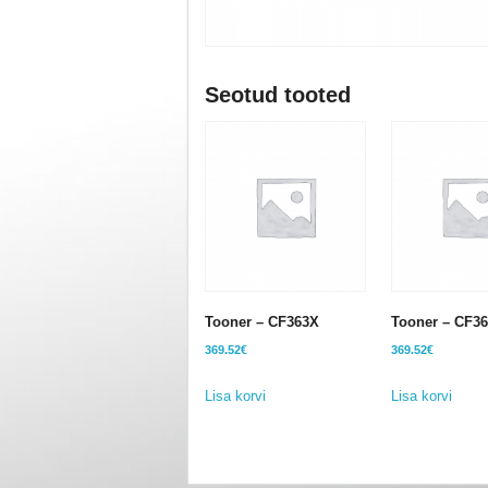
Seotud tooted
Tooner – CF363X
Tooner – CF3
369.52
€
369.52
€
Lisa korvi
Lisa korvi