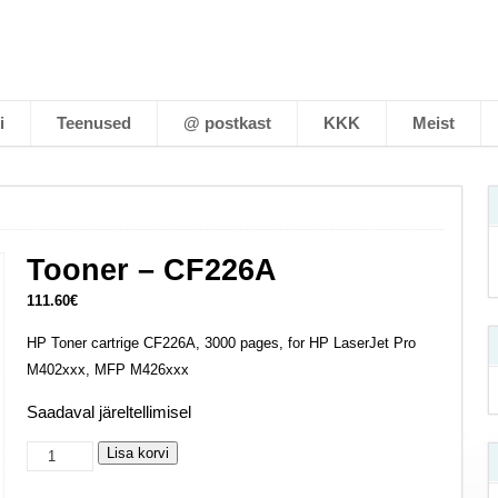
i
Teenused
@ postkast
KKK
Meist
Tooner – CF226A
111.60
€
HP Toner cartrige CF226A, 3000 pages, for HP LaserJet Pro
M402xxx, MFP M426xxx
Saadaval järeltellimisel
Tooner
Lisa korvi
-