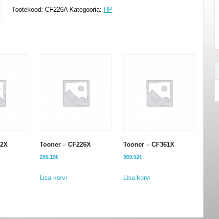
CF226A
Tootekood:
CF226A
Kategooria:
HP
kogus
62X
Tooner – CF226X
Tooner – CF361X
255.19
€
369.52
€
Lisa korvi
Lisa korvi