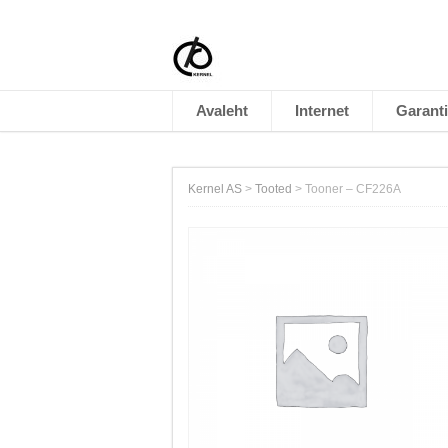
Avaleht
Internet
Garanti
Kernel AS
>
Tooted
>
Tooner – CF226A