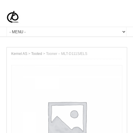
Kernel AS
>
Tooted
>
Tooner – MLT-​D111S/​ELS