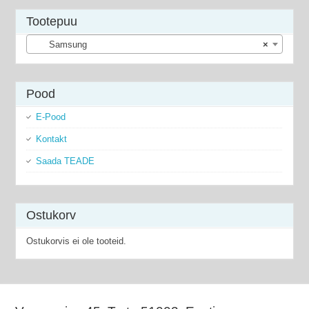
Tootepuu
Samsung
×
Pood
E-Pood
Kontakt
Saada TEADE
Ostukorv
Ostukorvis ei ole tooteid.