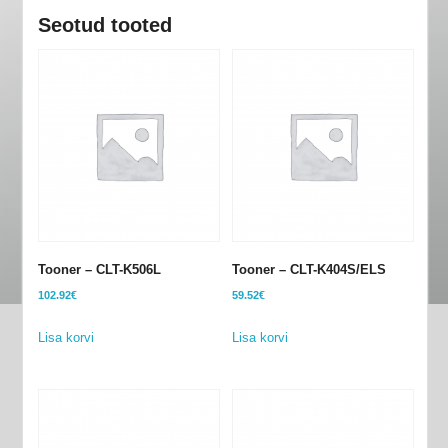
ELS
Seotud tooted
kogus
Tooner – CLT-K506L
Tooner – CLT-​K404S/​ELS
102.92
€
59.52
€
Lisa korvi
Lisa korvi