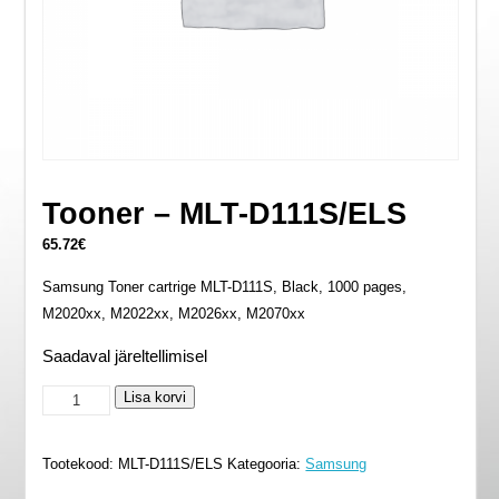
Tooner – MLT-​D111S/​ELS
65.72
€
Samsung Toner cartrige MLT-​D111S, Black, 1000 pages,
M2020xx, M2022xx, M2026xx, M2070xx
Saadaval järeltellimisel
Tooner
Lisa korvi
-
MLT-​
Tootekood:
MLT-​D111S/​ELS
Kategooria:
Samsung
D111S/​