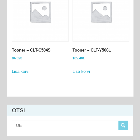
Tooner – CLT-C504S
Tooner – CLT-​Y506L
84.32
€
105.40
€
Lisa korvi
Lisa korvi
OTSI