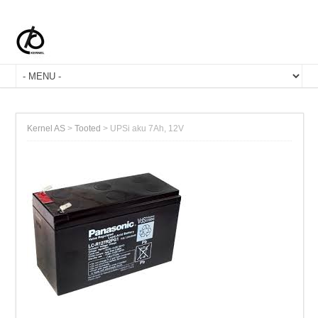
Kernel AS
>
Tooted
>
UPSi aku 7Ah, 12V