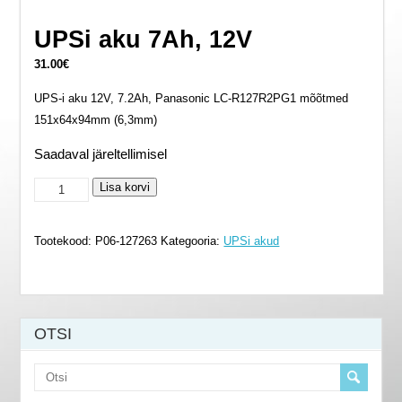
UPSi aku 7Ah, 12V
31.00
€
UPS-i aku 12V, 7.2Ah, Panasonic LC-R127R2PG1 mõõtmed
151x64x94mm (6,3mm)
Saadaval järeltellimisel
UPSi
Lisa korvi
aku
7Ah,
Tootekood:
P06-127263
Kategooria:
UPSi akud
12V
kogus
OTSI