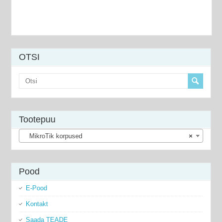
OTSI
Tootepuu
MikroTik korpused
×
Pood
E-Pood
Kontakt
Saada TEADE