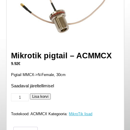
Mikrotik pigtail – ACMMCX
9.92
€
Pigtail MMCX->N-Female, 30cm
Saadaval järeltellimisel
Mikrotik
Lisa korvi
pigtail
-
Tootekood:
ACMMCX
Kategooria:
MikroTik lisad
ACMMCX
kogus