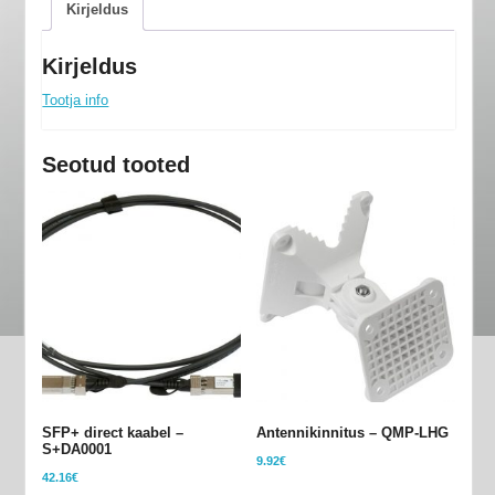
Kirjeldus
Kirjeldus
Tootja info
Seotud tooted
SFP+ direct kaabel –
Antennikinnitus – QMP-LHG
S+DA0001
9.92
€
42.16
€