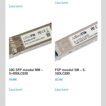
Lisa korvi
Lisa korvi
10G SFP moodul MM –
FSP moodul SM – S-
S+85DLC03D
31DLC20D
70.99
€
32.24
€
Lisa korvi
Lisa korvi