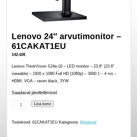
Lenovo 24″ arvutimonitor –
61CAKAT1EU
142.60
€
Lenovo ThinkVision S24e-10 – LED monitor – 23.8″ (23.8″
viewable) – 1920 x 1080 Full HD (1080p) – 3000:1 – 4 ms –
HDMI, VGA – raven black, 3YW
Saadaval järeltellimisel
Lenovo
Lisa korvi
24"
arvutimonitor
Tootekood:
61CAKAT1EU
Kategooria:
Monitorid
-
61CAKAT1EU