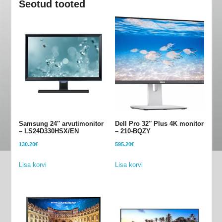
Seotud tooted
kogus
Samsung 24″ arvutimonitor
Dell Pro 32″ Plus 4K monitor
– LS24D330HSX/EN
– 210-BQZY
130.20
€
595.20
€
Lisa korvi
Lisa korvi