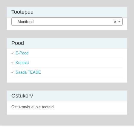
Tootepuu
Monitorid
×
Pood
E-Pood
Kontakt
Saada TEADE
Ostukorv
Ostukorvis ei ole tooteid.