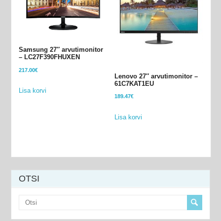
Samsung 27″ arvutimonitor
– LC27F390FHUXEN
217.00
€
Lenovo 27″ arvutimonitor –
61C7KAT1EU
Lisa korvi
189.47
€
Lisa korvi
OTSI