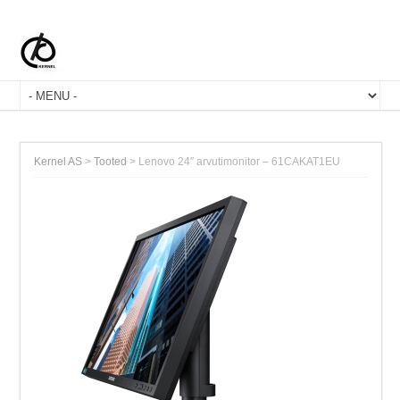
Kernel AS
>
Tooted
>
Lenovo 24″ arvutimonitor – 61CAKAT1EU